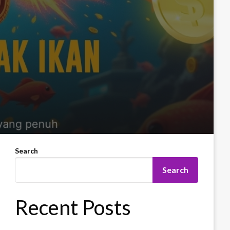
Search
Search
Recent Posts