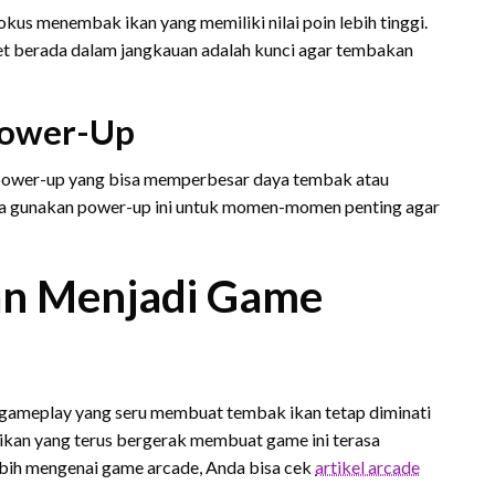
kus menembak ikan yang memiliki nilai poin lebih tinggi.
t berada dalam jangkauan adalah kunci agar tembakan
Power-Up
power-up yang bisa memperbesar daya tembak atau
ra gunakan power-up ini untuk momen-momen penting agar
n Menjadi Game
 gameplay yang seru membuat tembak ikan tetap diminati
k ikan yang terus bergerak membuat game ini terasa
bih mengenai game arcade, Anda bisa cek
artikel arcade