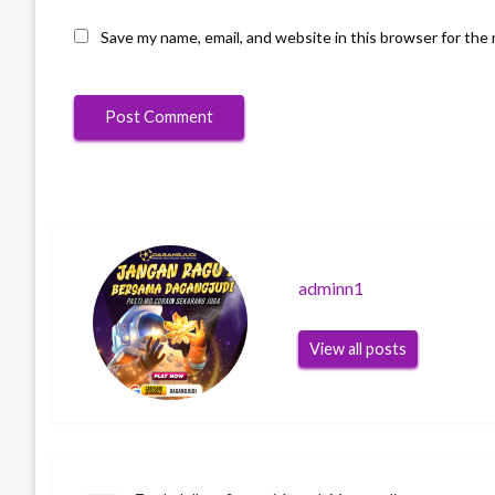
Save my name, email, and website in this browser for the
adminn1
View all posts