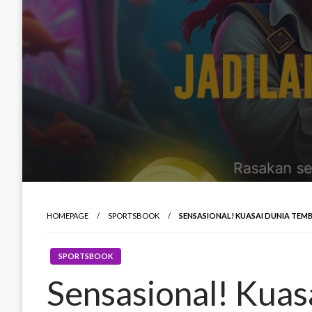
HOMEPAGE
SPORTSBOOK
SENSASIONAL! KUASAI DUNIA TEMB
SPORTSBOOK
Sensasional! Kua