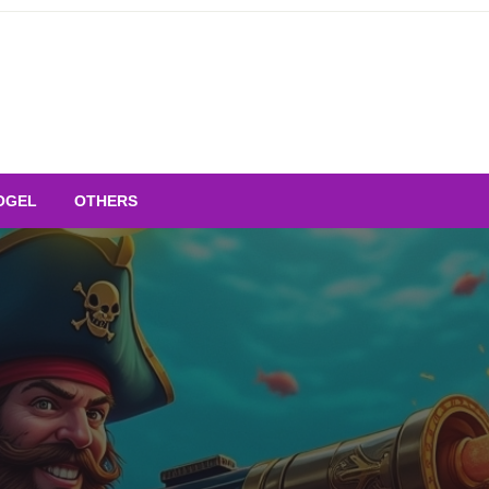
OGEL
OTHERS