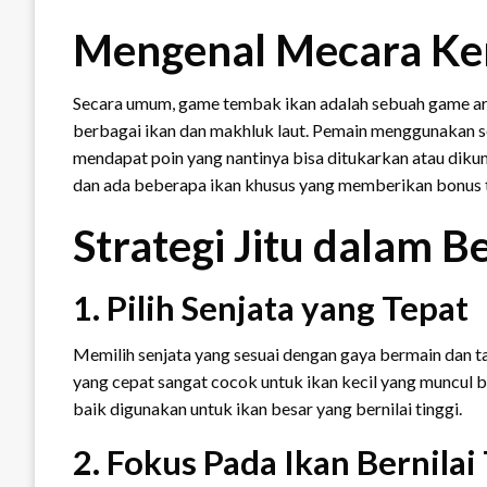
Mengenal Mecara Ke
Secara umum, game tembak ikan adalah sebuah game a
berbagai ikan dan makhluk laut. Pemain menggunakan 
mendapat poin yang nantinya bisa ditukarkan atau dikump
dan ada beberapa ikan khusus yang memberikan bonus
Strategi Jitu dalam 
1. Pilih Senjata yang Tepat
Memilih senjata yang sesuai dengan gaya bermain dan ta
yang cepat sangat cocok untuk ikan kecil yang muncul 
baik digunakan untuk ikan besar yang bernilai tinggi.
2. Fokus Pada Ikan Bernilai