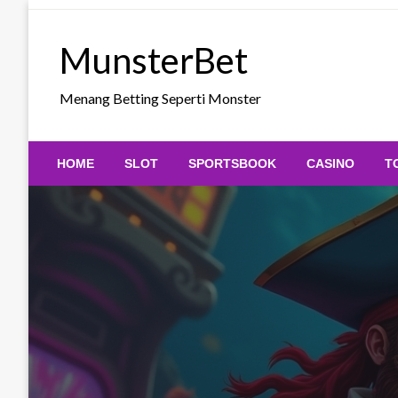
Skip
to
MunsterBet
content
Menang Betting Seperti Monster
HOME
SLOT
SPORTSBOOK
CASINO
T