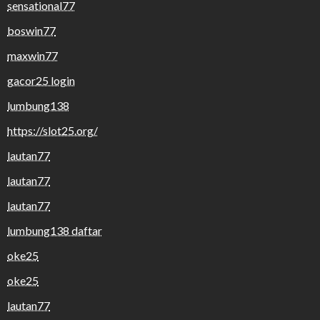
sensational77
boswin77
maxwin77
gacor25 login
lumbung138
https://slot25.org/
lautan77
lautan77
lautan77
lumbung138 daftar
oke25
oke25
lautan77