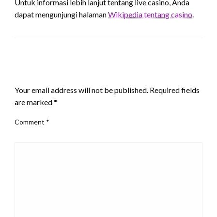
Untuk informasi lebih lanjut tentang live casino, Anda
dapat mengunjungi halaman
Wikipedia tentang casino
.
LEAVE A RESPONSE
Your email address will not be published.
Required fields
are marked
*
Comment
*