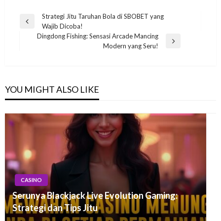
Post
Strategi Jitu Taruhan Bola di SBOBET yang
Previous
Wajib Dicoba!
navigation
Post
Dingdong Fishing: Sensasi Arcade Mancing
Next
Modern yang Seru!
Post
YOU MIGHT ALSO LIKE
CASINO
Serunya Blackjack Live Evolution Gaming:
Strategi dan Tips Jitu