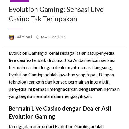
Evolution Gaming: Sensasi Live
Casino Tak Terlupakan
Posted
adminn1
March 27, 2026
on
Evolution Gaming dikenal sebagai salah satu penyedia
live casino
terbaik di dunia. Jika Anda mencari sensasi
bermain casino dengan dealer nyata secara langsung,
Evolution Gaming adalah jawaban yang tepat. Dengan
teknologi canggih dan konsep permainan interaktif,
penyedia ini berhasil menghadirkan pengalaman bermain
yang begitu mendalam dan mengasyikkan.
Bermain Live Casino dengan Dealer Asli
Evolution Gaming
Keunggulan utama dari Evolution Gaming adalah