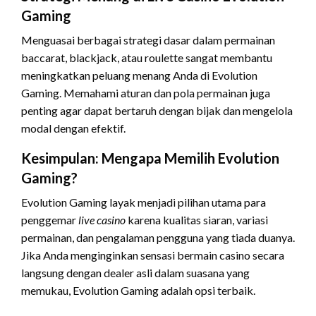
Gaming
Menguasai berbagai strategi dasar dalam permainan
baccarat, blackjack, atau roulette sangat membantu
meningkatkan peluang menang Anda di Evolution
Gaming. Memahami aturan dan pola permainan juga
penting agar dapat bertaruh dengan bijak dan mengelola
modal dengan efektif.
Kesimpulan: Mengapa Memilih Evolution
Gaming?
Evolution Gaming layak menjadi pilihan utama para
penggemar
live casino
karena kualitas siaran, variasi
permainan, dan pengalaman pengguna yang tiada duanya.
Jika Anda menginginkan sensasi bermain casino secara
langsung dengan dealer asli dalam suasana yang
memukau, Evolution Gaming adalah opsi terbaik.