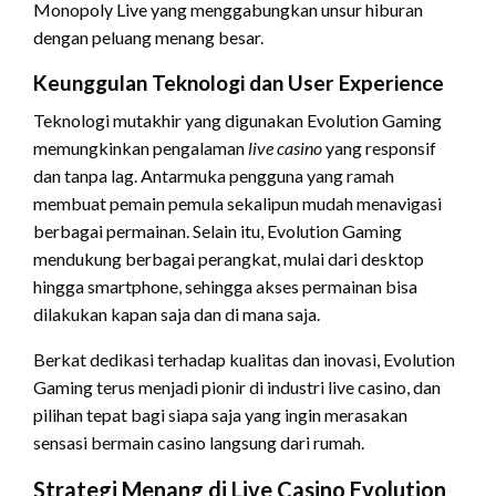
Monopoly Live yang menggabungkan unsur hiburan
dengan peluang menang besar.
Keunggulan Teknologi dan User Experience
Teknologi mutakhir yang digunakan Evolution Gaming
memungkinkan pengalaman
live casino
yang responsif
dan tanpa lag. Antarmuka pengguna yang ramah
membuat pemain pemula sekalipun mudah menavigasi
berbagai permainan. Selain itu, Evolution Gaming
mendukung berbagai perangkat, mulai dari desktop
hingga smartphone, sehingga akses permainan bisa
dilakukan kapan saja dan di mana saja.
Berkat dedikasi terhadap kualitas dan inovasi, Evolution
Gaming terus menjadi pionir di industri live casino, dan
pilihan tepat bagi siapa saja yang ingin merasakan
sensasi bermain casino langsung dari rumah.
Strategi Menang di Live Casino Evolution