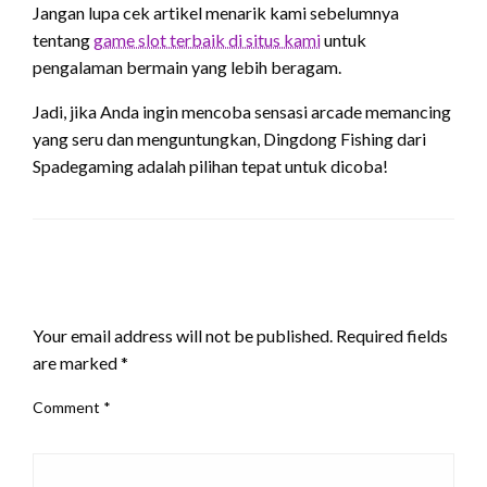
Jangan lupa cek artikel menarik kami sebelumnya
tentang
game slot terbaik di situs kami
untuk
pengalaman bermain yang lebih beragam.
Jadi, jika Anda ingin mencoba sensasi arcade memancing
yang seru dan menguntungkan, Dingdong Fishing dari
Spadegaming adalah pilihan tepat untuk dicoba!
LEAVE A RESPONSE
Your email address will not be published.
Required fields
are marked
*
Comment
*