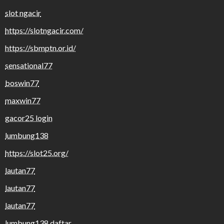
slot ngacir
https://slotngacir.com/
https://sbmptn.or.id/
sensational77
boswin77
maxwin77
gacor25 login
lumbung138
https://slot25.org/
lautan77
lautan77
lautan77
lumbung138 daftar