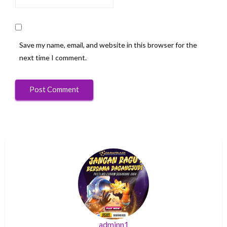
Save my name, email, and website in this browser for the
next time I comment.
adminn1