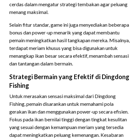
cerdas dalam mengatur strategi tembakan agar peluang
menang maksimal.
Selain fitur standar, game ini juga menyediakan beberapa
bonus dan power-up menarik yang dapat membantu
pemain meningkatkan hasil tangkapan mereka. Misalnya,
terdapat meriam khusus yang bisa digunakan untuk
menangkap ikan besar secara efektif, menambah sensasi
dan tantangan dalam bermain.
Strategi Bermain yang Efektif di Dingdong
Fishing
Untuk merasakan sensasi maksimal dari Dingdong
Fishing, pemain disarankan untuk memahami pola
gerakan ikan dan menggunakan power-up secara efisien.
Fokus pada ikan bernilai tinggi dengan tingkat kesulitan
yang sesuai dengan kemampuan meriam yang tersedia
dapat meningkatkan peluang kemenangan. Kesabaran