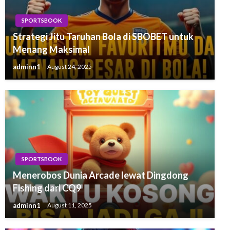
SPORTSBOOK
Strategi Jitu Taruhan Bola di SBOBET untuk
Menang Maksimal
adminn1
August 24, 2025
SPORTSBOOK
Menerobos Dunia Arcade lewat Dingdong
Fishing dari CQ9
adminn1
August 11, 2025