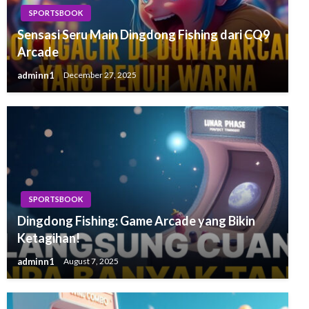
SPORTSBOOK
Sensasi Seru Main Dingdong Fishing dari CQ9
Arcade
adminn1
December 27, 2025
SPORTSBOOK
Dingdong Fishing: Game Arcade yang Bikin
Ketagihan!
adminn1
August 7, 2025