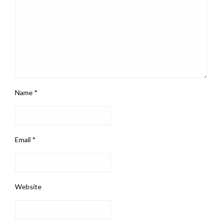
Name
*
Email
*
Website