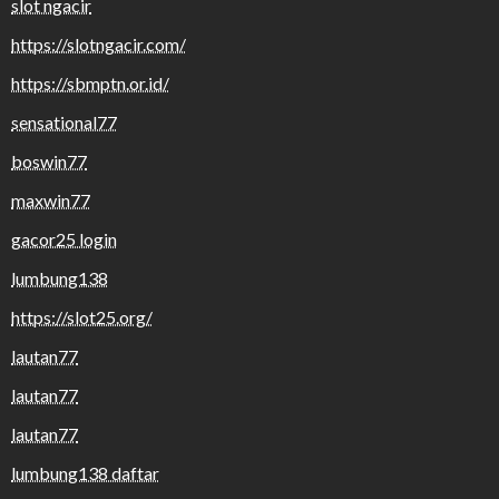
slot ngacir
https://slotngacir.com/
https://sbmptn.or.id/
sensational77
boswin77
maxwin77
gacor25 login
lumbung138
https://slot25.org/
lautan77
lautan77
lautan77
lumbung138 daftar