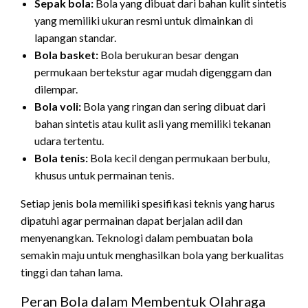
Sepak bola:
Bola yang dibuat dari bahan kulit sintetis
yang memiliki ukuran resmi untuk dimainkan di
lapangan standar.
Bola basket:
Bola berukuran besar dengan
permukaan bertekstur agar mudah digenggam dan
dilempar.
Bola voli:
Bola yang ringan dan sering dibuat dari
bahan sintetis atau kulit asli yang memiliki tekanan
udara tertentu.
Bola tenis:
Bola kecil dengan permukaan berbulu,
khusus untuk permainan tenis.
Setiap jenis bola memiliki spesifikasi teknis yang harus
dipatuhi agar permainan dapat berjalan adil dan
menyenangkan. Teknologi dalam pembuatan bola
semakin maju untuk menghasilkan bola yang berkualitas
tinggi dan tahan lama.
Peran Bola dalam Membentuk Olahraga