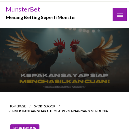
Skip
MunsterBet
to
Menang Betting Seperti Monster
content
HOMEPAGE
SPORTSBOOK
PENGERTIAN DAN SEJARAH BOLA: PERMAINAN YANG MENDUNIA
SPORTSBOOK