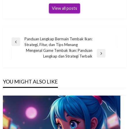
View all posts
Post
Panduan Lengkap Bermain Tembak Ikan:
Previous
Strategi, Fitur, dan Tips Menang
navigation
Post
Mengenal Game Tembak Ikan: Panduan
Next
Lengkap dan Strategi Terbaik
Post
YOU MIGHT ALSO LIKE