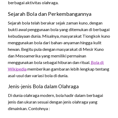
berbagai aktivitas olahraga.
Sejarah Bola dan Perkembangannya
Sejarah bola telah berakar sejak zaman kuno, dengan
bukti awal penggunaan bola yang ditemukan di berbagai
kebudayaan dunia. Misalnya, masyarakat Tiongkok kuno
menggunakan bola dari bahan-anyaman hingga kulit
hewan. Begitu pula dengan masyarakat di Mesir Kuno
dan Mesoamerika yang memiliki permainan
menggunakan bola sebagai hiburan dan ritual.
Bola di
Wikipedia
memberikan gambaran lebih lengkap tentang
asal-usul dan variasi bola di dunia.
Jenis-jenis Bola dalam Olahraga
Di dunia olahraga modern, bola hadir dalam berbagai
jenis dan ukuran sesuai dengan jenis olahraga yang
dimainkan. Contohnya :