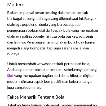
Modern
Bola mempunyai peran penting dalam membentuk
berbagai cabang olahraga yang dikenal saat ini. Banyak
olahraga populer di dunia yang berpusat pada
penggunaan bola, mulai dari sepak bola yang merupakan
olahraga paling populer hingga bola basket, voli, tenis,
dan lainnya. Permainan menggunakan bola tidak hanya
menjadi ajang kompetisi tapi juga sarana sosial dan
budaya.
Untuk menambah wawasan terkait permainan bola,
Anda dapat membaca konten kami sebelumnya tentang
Slot
yang merupakan bagian dari dunia hiburan digital
modern, dimana aspek kompetitif dan keberuntungan
juga sangat dominan.
Fakta Menarik Tentang Bola
Tahukah Anda bahwa bola sepak modern menggunakan