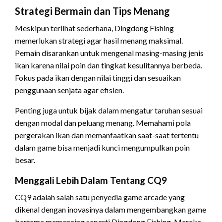
Strategi Bermain dan Tips Menang
Meskipun terlihat sederhana, Dingdong Fishing
memerlukan strategi agar hasil menang maksimal.
Pemain disarankan untuk mengenal masing-masing jenis
ikan karena nilai poin dan tingkat kesulitannya berbeda.
Fokus pada ikan dengan nilai tinggi dan sesuaikan
penggunaan senjata agar efisien.
Penting juga untuk bijak dalam mengatur taruhan sesuai
dengan modal dan peluang menang. Memahami pola
pergerakan ikan dan memanfaatkan saat-saat tertentu
dalam game bisa menjadi kunci mengumpulkan poin
besar.
Menggali Lebih Dalam Tentang CQ9
CQ9 adalah salah satu penyedia game arcade yang
dikenal dengan inovasinya dalam mengembangkan game
bertema memancing seperti Dingdong Fishing. Mereka