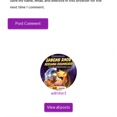
Save my name, email, and website in this browser for the
next time I comment.
adminn1
View all posts