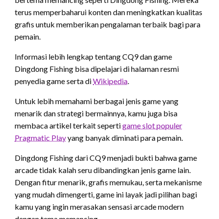
terus memperbaharui konten dan meningkatkan kualitas
grafis untuk memberikan pengalaman terbaik bagi para
pemain.
Informasi lebih lengkap tentang CQ9 dan game
Dingdong Fishing bisa dipelajari di halaman resmi
penyedia game serta di
Wikipedia
.
Untuk lebih memahami berbagai jenis game yang
menarik dan strategi bermainnya, kamu juga bisa
membaca artikel terkait seperti
game slot populer
Pragmatic Play
yang banyak diminati para pemain.
Dingdong Fishing dari CQ9 menjadi bukti bahwa game
arcade tidak kalah seru dibandingkan jenis game lain.
Dengan fitur menarik, grafis memukau, serta mekanisme
yang mudah dimengerti, game ini layak jadi pilihan bagi
kamu yang ingin merasakan sensasi arcade modern
dengan tema memancing.