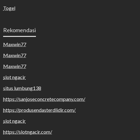
Togel
Rekomendasi
Maxwin77
Maxwin77
Maxwin77
slot ngacir
situs lumbung138
https://sanjoseconcretecompany.com/
https://produsendasterdlidir.com/
slot ngacir
https://slotngacir.com/