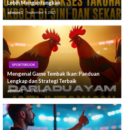
Lebih Menguntungkan
adminn1
September 9, 2025
SPORTSBOOK
Mengenal Game Tembak Ikan: Panduan
Lengkap dan Strategi Terbaik
adminn1
July 10, 2025