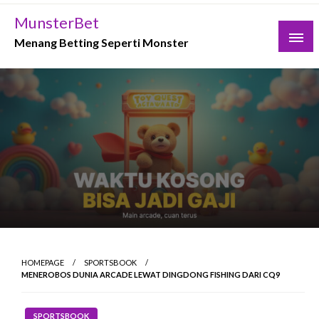
Skip
MunsterBet
to
Menang Betting Seperti Monster
content
HOMEPAGE
SPORTSBOOK
MENEROBOS DUNIA ARCADE LEWAT DINGDONG FISHING DARI CQ9
SPORTSBOOK