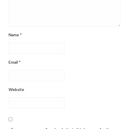
Name
*
Email
*
Website