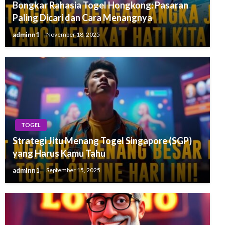
Bongkar Rahasia Togel Hongkong: Pasaran
Paling Dicari dan Cara Menangnya
adminn1
November 18, 2025
TOGEL
Strategi Jitu Menang Togel Singapore (SGP)
yang Harus Kamu Tahu
adminn1
September 15, 2025