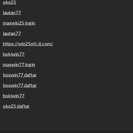
oke25
lautan77
maxwin25 login
lautan77
https://win25ofc.it.com/
hokiwin77
maxwin77 login
boswin77 daftar
boswin77 daftar
hokiwin77
oke25 daftar