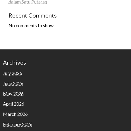
dalam Satu Putaran
Recent Comments
No comments to show.
Archives
July 2026
June 2026
May 2026
April 2026
March 2026
February 2026