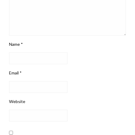
Name
*
Email
*
Website