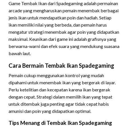
Game Tembak Ikan dari Spadegaming adalah permainan
arcade yang mengharuskan pemain menembak berbagai
jenis ikan untuk mendapatkan poin dan hadiah. Setiap
ikan memiliki nilai yang berbeda, dan pemain harus
mengatur strategi menembak agar poin yang didapatkan
maksimal. Keunikan dari game ini adalah grafisnya yang
berwarna-warni dan efek suara yang mendukung suasana
bawah laut.
Cara Bermain Tembak Ikan Spadegaming
Pemain cukup menggunakan kontrol yang mudah
dipahami untuk menembak ikan yang bergerak di layar.
Perlu ketelitian dan kecepatan karena ikan bergerak
dengan cepat. Strategi dalam memilih ikan yang tepat
untuk ditembak juga penting agar tidak cepat habis
amunisi dan poin yang didapatkan optimal.
Tips Menang di Tembak Ikan Spadegaming