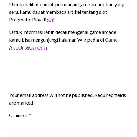
Untuk melihat contoh permainan game arcade lain yang
seru, kamu dapat membaca artikel tentang slot
Pragmatic Play di
sini
.
Untuk informasi lebih detail mengenai game arcade,
kamu bisa mengunjungi halaman Wikipedia di
Game
Arcade Wikipedia
.
LEAVE A RESPONSE
Your email address will not be published.
Required fields
are marked
*
Comment
*