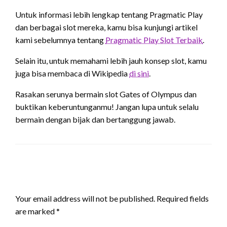
Untuk informasi lebih lengkap tentang Pragmatic Play
dan berbagai slot mereka, kamu bisa kunjungi artikel
kami sebelumnya tentang
Pragmatic Play Slot Terbaik
.
Selain itu, untuk memahami lebih jauh konsep slot, kamu
juga bisa membaca di Wikipedia
di sini
.
Rasakan serunya bermain slot Gates of Olympus dan
buktikan keberuntunganmu! Jangan lupa untuk selalu
bermain dengan bijak dan bertanggung jawab.
LEAVE A RESPONSE
Your email address will not be published.
Required fields
are marked
*