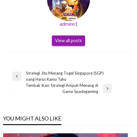
adminn1
View all posts
Post
Strategi Jitu Menang Togel Singapore (SGP)
Previous
yang Harus Kamu Tahu
navigation
Post
Tembak Ikan: Strategi Ampuh Menang di
Next
Game Spadegaming
Post
YOU MIGHT ALSO LIKE