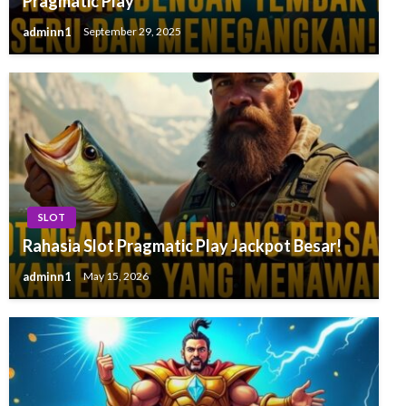
Pragmatic Play
adminn1
September 29, 2025
SLOT
Rahasia Slot Pragmatic Play Jackpot Besar!
adminn1
May 15, 2026