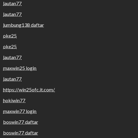
lautan77
lautan77
lumbung138 daftar
oke25
oke25
lautan77
maxwin25 login
lautan77
https://win25ofc.it.com/
hokiwin77
maxwin77 login
boswin77 daftar
boswin77 daftar