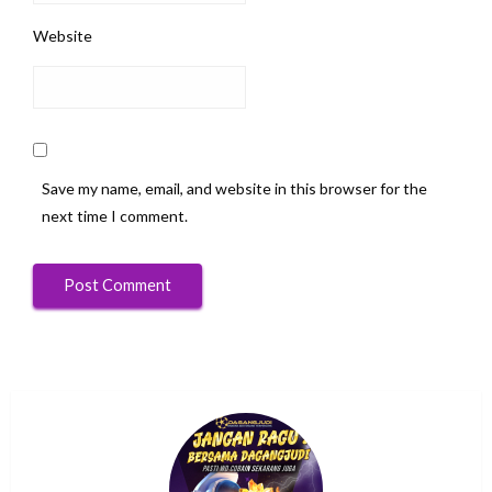
Website
Save my name, email, and website in this browser for the
next time I comment.