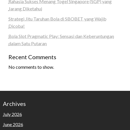
Rahasia Sukses Menang Togel Singapore (SGP) yang
Jarang Diketahui
Strategi Jitu Taruhan Bola di SBOBET yang Wajib
Dicoba!
Bola Slot Pragmatic Play: Sensasi dan Keberuntungan
dalam Satu Putaran
Recent Comments
No comments to show.
Archives
July 2026
June 2026