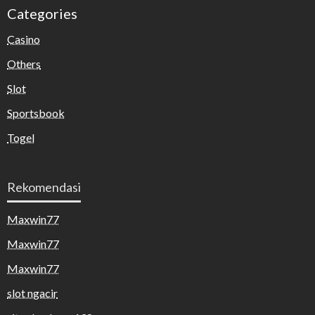
Categories
Casino
Others
Slot
Sportsbook
Togel
Rekomendasi
Maxwin77
Maxwin77
Maxwin77
slot ngacir