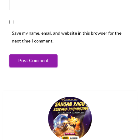
Save my name, email, and website in this browser for the
next time I comment.