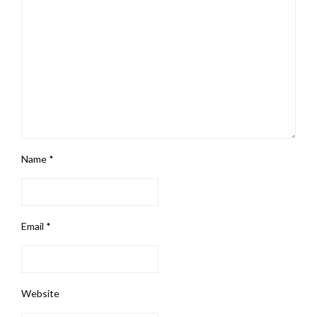
Name
*
Email
*
Website