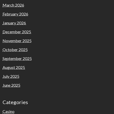
March 2026
February 2026
January 2026
December 2025
November 2025
October 2025
September 2025
August 2025
July 2025
June 2025
Categories
Casino