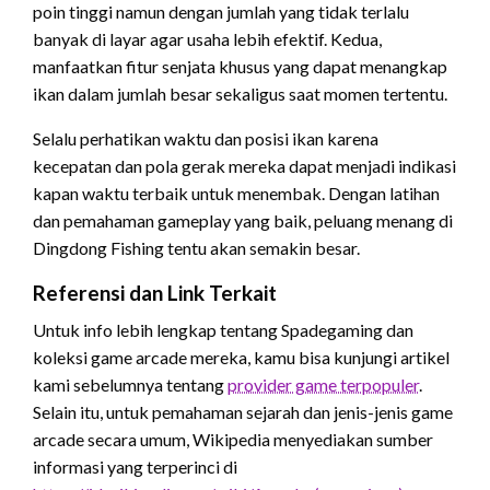
poin tinggi namun dengan jumlah yang tidak terlalu
banyak di layar agar usaha lebih efektif. Kedua,
manfaatkan fitur senjata khusus yang dapat menangkap
ikan dalam jumlah besar sekaligus saat momen tertentu.
Selalu perhatikan waktu dan posisi ikan karena
kecepatan dan pola gerak mereka dapat menjadi indikasi
kapan waktu terbaik untuk menembak. Dengan latihan
dan pemahaman gameplay yang baik, peluang menang di
Dingdong Fishing tentu akan semakin besar.
Referensi dan Link Terkait
Untuk info lebih lengkap tentang Spadegaming dan
koleksi game arcade mereka, kamu bisa kunjungi artikel
kami sebelumnya tentang
provider game terpopuler
.
Selain itu, untuk pemahaman sejarah dan jenis-jenis game
arcade secara umum, Wikipedia menyediakan sumber
informasi yang terperinci di