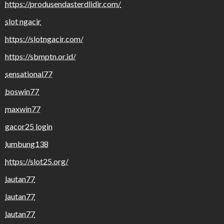
https://produsendasterdlidir.com/
slot ngacir
https://slotngacir.com/
https://sbmptn.or.id/
sensational77
boswin77
maxwin77
gacor25 login
lumbung138
https://slot25.org/
lautan77
lautan77
lautan77