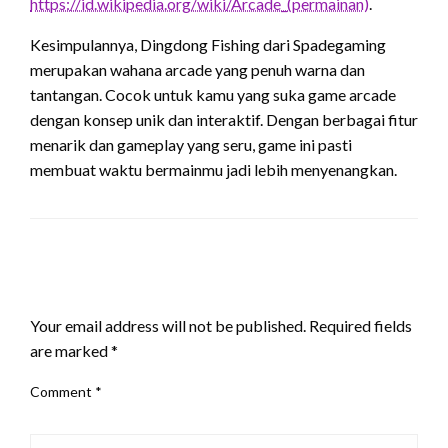
https://id.wikipedia.org/wiki/Arcade_(permainan)
.
Kesimpulannya, Dingdong Fishing dari Spadegaming
merupakan wahana arcade yang penuh warna dan
tantangan. Cocok untuk kamu yang suka game arcade
dengan konsep unik dan interaktif. Dengan berbagai fitur
menarik dan gameplay yang seru, game ini pasti
membuat waktu bermainmu jadi lebih menyenangkan.
LEAVE A RESPONSE
Your email address will not be published.
Required fields
are marked
*
Comment
*