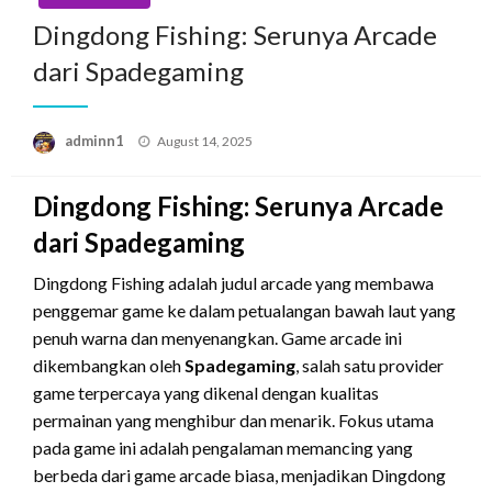
Dingdong Fishing: Serunya Arcade
dari Spadegaming
Posted
adminn1
August 14, 2025
on
Dingdong Fishing: Serunya Arcade
dari Spadegaming
Dingdong Fishing adalah judul arcade yang membawa
penggemar game ke dalam petualangan bawah laut yang
penuh warna dan menyenangkan. Game arcade ini
dikembangkan oleh
Spadegaming
, salah satu provider
game terpercaya yang dikenal dengan kualitas
permainan yang menghibur dan menarik. Fokus utama
pada game ini adalah pengalaman memancing yang
berbeda dari game arcade biasa, menjadikan Dingdong