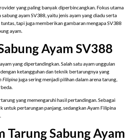
provider yang paling banyak diperbincangkan. Fokus utama
am sabung ayam SV388, yaitu jenis ayam yang diadu serta
s tuntas, tapi juga memberikan gambaran mengapa SV388
bung ayam.
 Sabung Ayam SV388
ayam yang dipertandingkan. Salah satu ayam unggulan
l dengan ketangguhan dan teknik bertarungnya yang
 Filipina
juga sering menjadi pilihan dalam arena tarung,
rbeda.
bertarung yang memengaruhi hasil pertandingan. Sebagai
 untuk pertarungan panjang, sedangkan Ayam Filipina
.
m Tarung Sabung Ayam