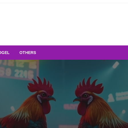
OGEL
OTHERS