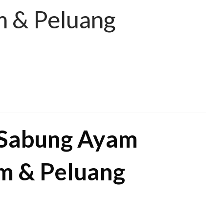
m & Peluang
 Sabung Ayam
m & Peluang