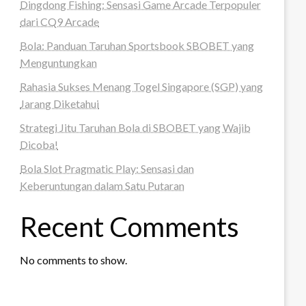
Dingdong Fishing: Sensasi Game Arcade Terpopuler
dari CQ9 Arcade
Bola: Panduan Taruhan Sportsbook SBOBET yang
Menguntungkan
Rahasia Sukses Menang Togel Singapore (SGP) yang
Jarang Diketahui
Strategi Jitu Taruhan Bola di SBOBET yang Wajib
Dicoba!
Bola Slot Pragmatic Play: Sensasi dan
Keberuntungan dalam Satu Putaran
Recent Comments
No comments to show.