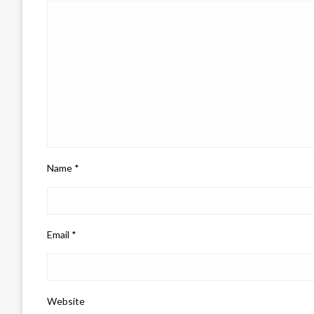
Name
*
Email
*
Website