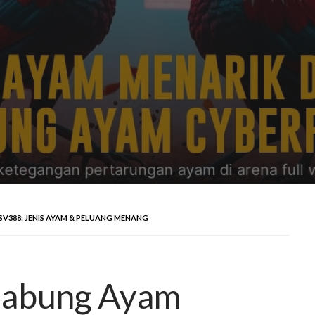
V388: JENIS AYAM & PELUANG MENANG
Sabung Ayam