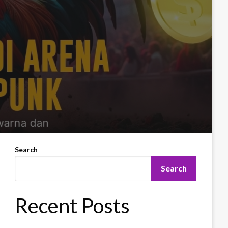
Search
Search
Recent Posts