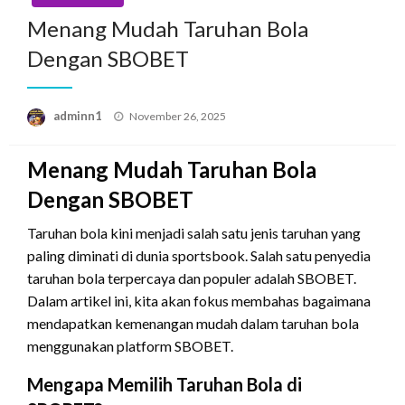
Menang Mudah Taruhan Bola
Dengan SBOBET
Posted
adminn1
November 26, 2025
on
Menang Mudah Taruhan Bola
Dengan SBOBET
Taruhan bola kini menjadi salah satu jenis taruhan yang
paling diminati di dunia sportsbook. Salah satu penyedia
taruhan bola terpercaya dan populer adalah SBOBET.
Dalam artikel ini, kita akan fokus membahas bagaimana
mendapatkan kemenangan mudah dalam taruhan bola
menggunakan platform SBOBET.
Mengapa Memilih Taruhan Bola di