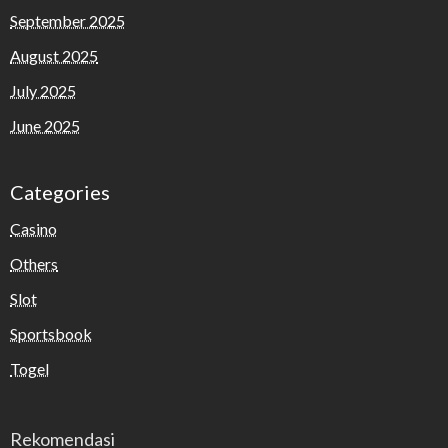
September 2025
August 2025
July 2025
June 2025
Categories
Casino
Others
Slot
Sportsbook
Togel
Rekomendasi