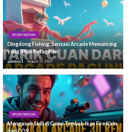
SPORTSBOOK
Dingdong Fishing: Sensasi Arcade Memancing
yang Bikin Ketagihan
adminn1
August 15, 2025
SPORTSBOOK
Mengasah Skill di Game Tembak Ikan Fire Kirin
dari CQ9