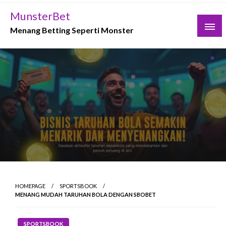
Skip
MunsterBet
to
Menang Betting Seperti Monster
content
HOMEPAGE
SPORTSBOOK
MENANG MUDAH TARUHAN BOLA DENGAN SBOBET
SPORTSBOOK