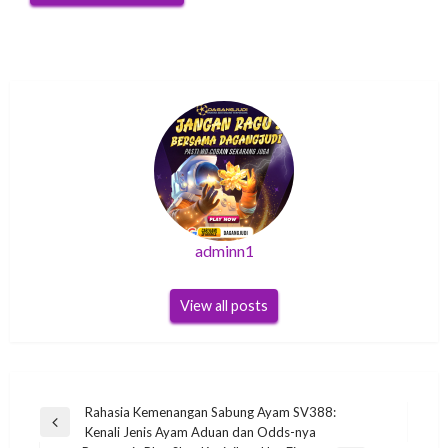
adminn1
View all posts
Post
Rahasia Kemenangan Sabung Ayam SV388:
Previous
Kenali Jenis Ayam Aduan dan Odds-nya
navigation