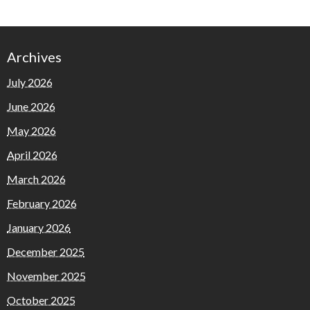
Archives
July 2026
June 2026
May 2026
April 2026
March 2026
February 2026
January 2026
December 2025
November 2025
October 2025