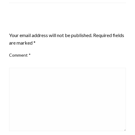
LEAVE A RESPONSE
Your email address will not be published.
Required fields
are marked
*
Comment
*