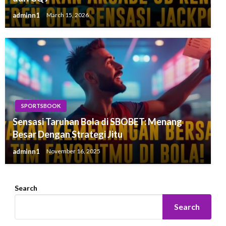
adminn1
March 15, 2026
SPORTSBOOK
Sensasi Taruhan Bola di SBOBET: Menang
Besar Dengan Strategi Jitu
adminn1
November 16, 2025
Search
Search