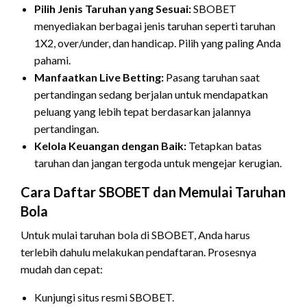
Pilih Jenis Taruhan yang Sesuai:
SBOBET
menyediakan berbagai jenis taruhan seperti taruhan
1X2, over/under, dan handicap. Pilih yang paling Anda
pahami.
Manfaatkan Live Betting:
Pasang taruhan saat
pertandingan sedang berjalan untuk mendapatkan
peluang yang lebih tepat berdasarkan jalannya
pertandingan.
Kelola Keuangan dengan Baik:
Tetapkan batas
taruhan dan jangan tergoda untuk mengejar kerugian.
Cara Daftar SBOBET dan Memulai Taruhan
Bola
Untuk mulai taruhan bola di SBOBET, Anda harus
terlebih dahulu melakukan pendaftaran. Prosesnya
mudah dan cepat:
Kunjungi situs resmi SBOBET.