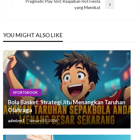
Post
Pragmatic Play Slot: Keajaiban Hot Fiesta
Next
yang Memikat
Post
YOU MIGHT ALSO LIKE
SPORTSBOOK
Bola Basket: Strategi Jitu Menangkan Taruhan
Olahraga
adminn1
January 31, 2026